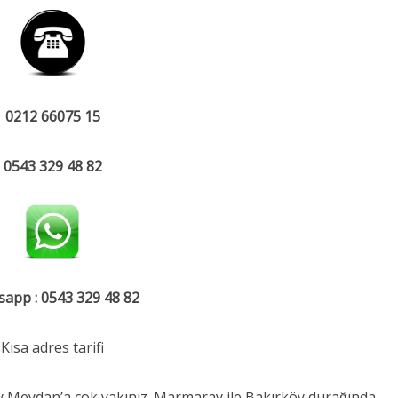
0212 66075 15
0543 329 48 82
app : 0543 329 48 82
Kısa adres tarifi
Meydan’a çok yakınız. Marmaray ile Bakırköy durağında