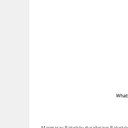
Whats
Marmaray Bakırköy durağınave Bakırköy 