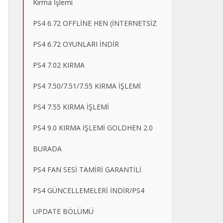
Kırma İşlemi
PS4 6.72 OFFLİNE HEN (İNTERNETSİZ
PS4 6.72 OYUNLARI İNDİR
PS4 7.02 KIRMA
PS4 7.50/7.51/7.55 KIRMA İŞLEMİ
PS4 7.55 KIRMA İŞLEMİ
PS4 9.0 KIRMA İŞLEMİ GOLDHEN 2.0
BURADA
PS4 FAN SESİ TAMİRİ GARANTİLİ
PS4 GÜNCELLEMELERİ İNDİR/PS4
UPDATE BÖLÜMÜ