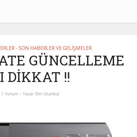
BERLER
SON HABERLER VE GELİŞMELER
•
PDATE GÜNCELLEME
I DİKKAT !!
1 Yorum
Yazar
Shn İstanbul