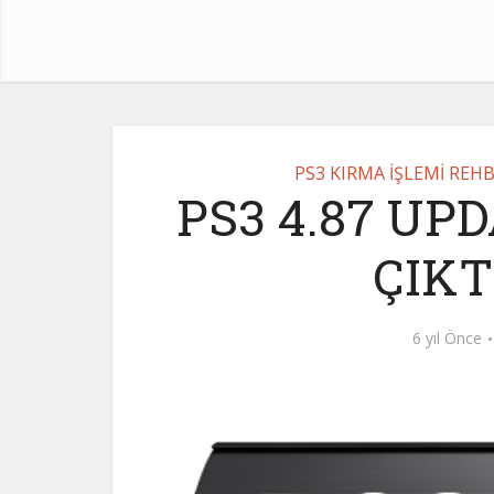
PS3 KIRMA İŞLEMİ REH
PS3 4.87 U
ÇIKT
6 yıl Önce