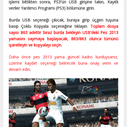
işlemi bittikten sonra, PS3'ün USB girişine takın, Kayıtlı
veriler Yardımcı Programı (PS3) bölümüne girin.
Burda USB seçeneği çıkıcak, buraya girip üçgen tuşuna
basıp Çoklu Kopyala seçeneğine tıklayın
.
Toplam dosya
sayısı 863 adettir biraz burda bekleyin USB'deki Pes 2013
yamasını saymaya başlayacak, 863/863 olunca tümünü
işaretleyin ve kopyalayı seçin.
Daha önce pes 2013 yama güncel kadro kurduysanız,
üzerine kaydet seçeneği belirecek buna onay verin ve
devam edin.