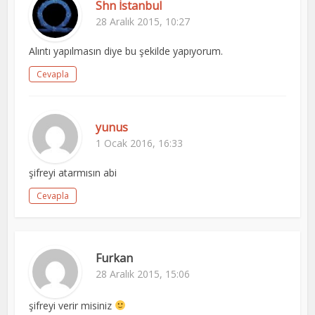
Shn İstanbul
28 Aralık 2015, 10:27
Alıntı yapılmasın diye bu şekilde yapıyorum.
Cevapla
yunus
1 Ocak 2016, 16:33
şifreyi atarmısın abi
Cevapla
Furkan
28 Aralık 2015, 15:06
şifreyi verir misiniz