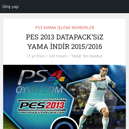
Giriş yap
PS3 KIRMA İŞLEMİ REHBERLER
PES 2013 DATAPACK’SiZ
YAMA İNDİR 2015/2016
Yazar
11 yıl Önce
243 Yorum
Shn İstanbul