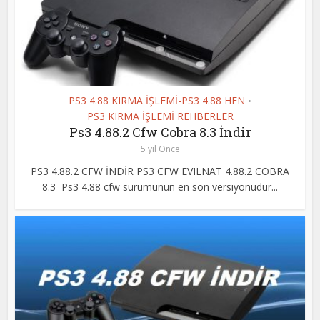
PS3 4.88 KIRMA İŞLEMİ-PS3 4.88 HEN
•
PS3 KIRMA İŞLEMİ REHBERLER
Ps3 4.88.2 Cfw Cobra 8.3 İndir
5 yıl Önce
PS3 4.88.2 CFW İNDİR PS3 CFW EVILNAT 4.88.2 COBRA
8.3 Ps3 4.88 cfw sürümünün en son versiyonudur...