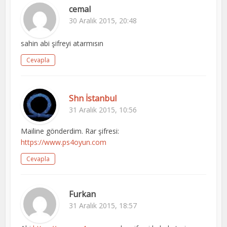
cemal
30 Aralık 2015, 20:48
sahin abi şifreyi atarmısın
Cevapla
Shn İstanbul
31 Aralık 2015, 10:56
Mailine gönderdim. Rar şifresi:
https://www.ps4oyun.com
Cevapla
Furkan
31 Aralık 2015, 18:57