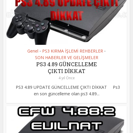
Genel
PS3 KIRMA İŞLEMİ REHBERLER
•
•
SON HABERLER VE GELİŞMELER
PS3 4.89 GÜNCELLEME
ÇIKTI DİKKAT
4 yıl Önce
PS3 4.89 UPDATE GÜNCELLEME ÇIKTI DİKKAT Ps3
en son güncelleme olan ps3 4.89...