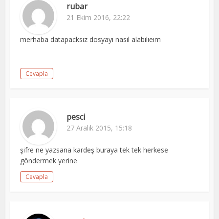
rubar
21 Ekim 2016, 22:22
merhaba datapacksız dosyayı nasıl alabılıeım
Cevapla
pesci
27 Aralık 2015, 15:18
şifre ne yazsana kardeş buraya tek tek herkese
göndermek yerine
Cevapla