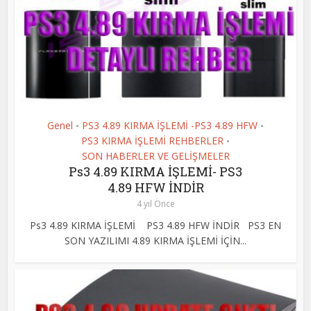
Genel
PS3 4.89 KIRMA İŞLEMİ -PS3 4.89 HFW
•
•
PS3 KIRMA İŞLEMİ REHBERLER
•
SON HABERLER VE GELİŞMELER
Ps3 4.89 KIRMA İŞLEMİ- PS3
4.89 HFW İNDİR
4 yıl Önce
Ps3 4.89 KIRMA İŞLEMİ PS3 4.89 HFW İNDİR PS3 EN
SON YAZILIMI 4.89 KIRMA İŞLEMİ İÇİN...