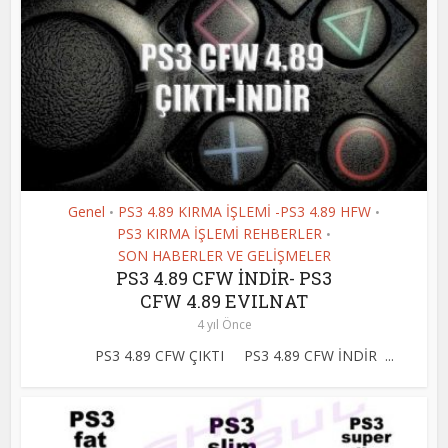
Genel
PS3 4.89 KIRMA İŞLEMİ -PS3 4.89 HFW
•
•
PS3 KIRMA İŞLEMİ REHBERLER
•
SON HABERLER VE GELİŞMELER
PS3 4.89 CFW İNDİR- PS3
CFW 4.89 EVILNAT
4 yıl Önce
PS3 4.89 CFW ÇIKTI PS3 4.89 CFW İNDİR ...