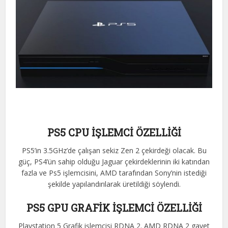
PS5 CPU İŞLEMCİ ÖZELLİĞİ
PS5’in 3.5GHz’de çalışan sekiz Zen 2 çekirdeği olacak. Bu
güç, PS4’ün sahip olduğu Jaguar çekirdeklerinin iki katından
fazla ve Ps5 işlemcisini, AMD tarafından Sony’nin istediği
şekilde yapılandırılarak üretildiği söylendi.
PS5 GPU GRAFİK İŞLEMCİ ÖZELLİĞİ
Playstation 5 Grafik işlemcisi RDNA 2. AMD RDNA 2 gayet