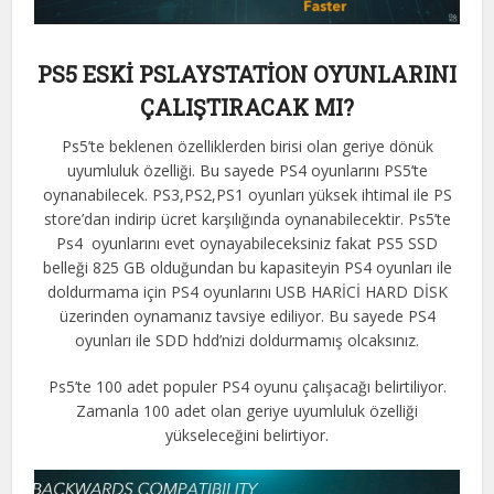
PS5 ESKİ PSLAYSTATİON OYUNLARINI
ÇALIŞTIRACAK MI?
Ps5’te beklenen özelliklerden birisi olan geriye dönük
uyumluluk özelliği. Bu sayede PS4 oyunlarını PS5’te
oynanabilecek. PS3,PS2,PS1 oyunları yüksek ihtimal ile PS
store’dan indirip ücret karşılığında oynanabilecektir. Ps5’te
Ps4 oyunlarını evet oynayabileceksiniz fakat PS5 SSD
belleği 825 GB olduğundan bu kapasiteyin PS4 oyunları ile
doldurmama için PS4 oyunlarını USB HARİCİ HARD DİSK
üzerinden oynamanız tavsiye ediliyor. Bu sayede PS4
oyunları ile SDD hdd’nizi doldurmamış olcaksınız.
Ps5’te 100 adet populer PS4 oyunu çalışacağı belirtiliyor.
Zamanla 100 adet olan geriye uyumluluk özelliği
yükseleceğini belirtiyor.