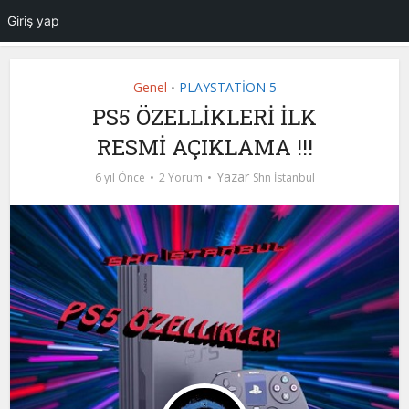
Giriş yap
Genel
PLAYSTATİON 5
•
PS5 ÖZELLİKLERİ İLK
RESMİ AÇIKLAMA !!!
Yazar
6 yıl Önce
2 Yorum
Shn İstanbul