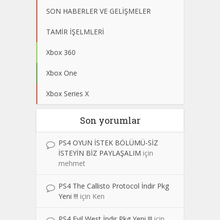
SON HABERLER VE GELİŞMELER
TAMİR İŞELMLERİ
Xbox 360
Xbox One
Xbox Series X
Son yorumlar
PS4 OYUN İSTEK BÖLÜMÜ-SİZ
İSTEYİN BİZ PAYLAŞALIM
için
mehmet
PS4 The Callisto Protocol İndir Pkg
Yeni !!!
için
Ken
PS4 Evil West İndir Pkg Yeni !!!
için