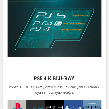
PS5 4 K BLU-RAY
PS5’te 4K UHD Blu-ray optik sürücü olucak yani CD tabanlı
oyunları oynayabileceğiz.