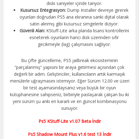
diski saniyeler içinde tarıyor.
Kusursuz Entegrasyon:
Dump Installer devreye girerek
oyunları doğrudan PS5 ana ekranına sanki dijital olarak
satın alınmış gibi kusursuz simgelerle diziyor.
Güvenli Alan:
KStuff-Lite arka planda lisans kontrollerini
esneterek oyunların harici disk üzerinden sıfır
gecikmeyle (lag) çalışmasını sağlıyor.
Bu çifte güncelleme, PS5 jailbreak ekosisteminin
“parçalanmış” yapısını bir araya getirmesi açısından çok
değerli bir adım. Geliştiriciler, kullanıcıların artık karmaşık
menülerle uğraşmasını istemiyor. Eğer Sürüm 12.00 ve üzeri
bir test aşamasındaysanız veya büyük bir oyun
kütüphanesine sahipseniz, birbiriyle paslaşarak çalışan bu iki
yeni sürüm şu anki en kararlı ve en güncel kombinasyonu
sunuyor.
Ps5 KStuff-Lite v1.07 Beta İndir
Ps5 Shadow Mount Plus v1.6 test 13 İndir