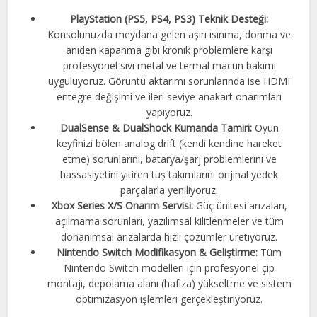
PlayStation (PS5, PS4, PS3) Teknik Desteği:
Konsolunuzda meydana gelen aşırı ısınma, donma ve
aniden kapanma gibi kronik problemlere karşı
profesyonel sıvı metal ve termal macun bakımı
uyguluyoruz. Görüntü aktarımı sorunlarında ise HDMI
entegre değişimi ve ileri seviye anakart onarımları
yapıyoruz.
DualSense & DualShock Kumanda Tamiri:
Oyun
keyfinizi bölen analog drift (kendi kendine hareket
etme) sorunlarını, batarya/şarj problemlerini ve
hassasiyetini yitiren tuş takımlarını orijinal yedek
parçalarla yeniliyoruz.
Xbox Series X/S Onarım Servisi:
Güç ünitesi arızaları,
açılmama sorunları, yazılımsal kilitlenmeler ve tüm
donanımsal arızalarda hızlı çözümler üretiyoruz.
Nintendo Switch Modifikasyon & Geliştirme:
Tüm
Nintendo Switch modelleri için profesyonel çip
montajı, depolama alanı (hafıza) yükseltme ve sistem
optimizasyon işlemleri gerçekleştiriyoruz.