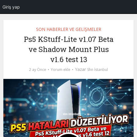
Giriş yap
SON HABERLER VE GELİŞMELER
Ps5 KStuff-Lite v1.07 Beta
ve Shadow Mount Plus
v1.6 test 13
Yazar
2 ay Önce
Yorum ekle
Shn İstanbul