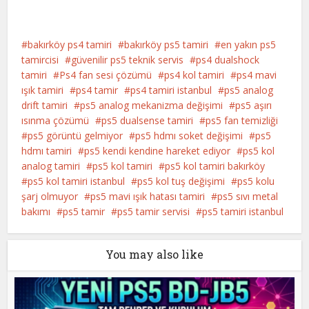
bakırköy ps4 tamiri
bakırköy ps5 tamiri
en yakın ps5
tamircisi
güvenilir ps5 teknik servis
ps4 dualshock
tamiri
Ps4 fan sesi çözümü
ps4 kol tamiri
ps4 mavi
ışık tamiri
ps4 tamir
ps4 tamiri istanbul
ps5 analog
drift tamiri
ps5 analog mekanizma değişimi
ps5 aşırı
ısınma çözümü
ps5 dualsense tamiri
ps5 fan temizliği
ps5 görüntü gelmiyor
ps5 hdmı soket değişimi
ps5
hdmı tamiri
ps5 kendi kendine hareket ediyor
ps5 kol
analog tamiri
ps5 kol tamiri
ps5 kol tamiri bakırköy
ps5 kol tamiri istanbul
ps5 kol tuş değişimi
ps5 kolu
şarj olmuyor
ps5 mavi ışık hatası tamiri
ps5 sıvı metal
bakımı
ps5 tamir
ps5 tamir servisi
ps5 tamiri istanbul
You may also like