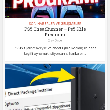
SON HABERLER VE GELİŞMELER
PS5 CheatRunner – Ps5 Hile
Programı
2 ay Önce
PS5’iniz jailbreak’liyse ve cheats (hile kodları) ile daha
keyifli oynamak istiyorsanız, harika bir...