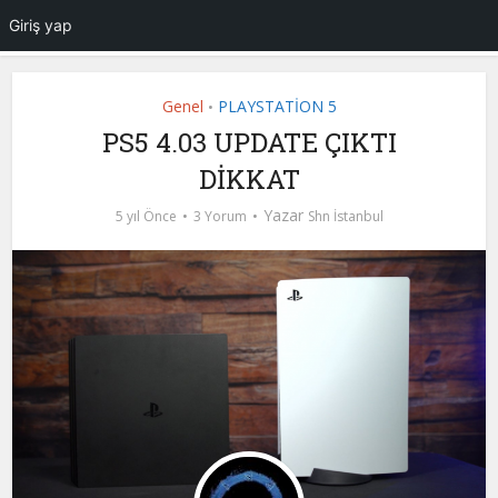
Giriş yap
Genel
PLAYSTATİON 5
•
PS5 4.03 UPDATE ÇIKTI
DİKKAT
Yazar
5 yıl Önce
3 Yorum
Shn İstanbul