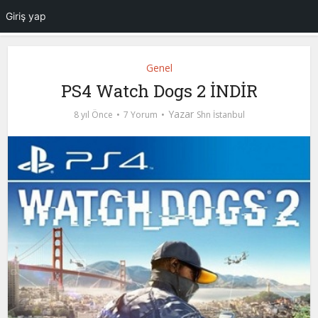
Giriş yap
Genel
PS4 Watch Dogs 2 İNDİR
Yazar
8 yıl Önce
7 Yorum
Shn İstanbul