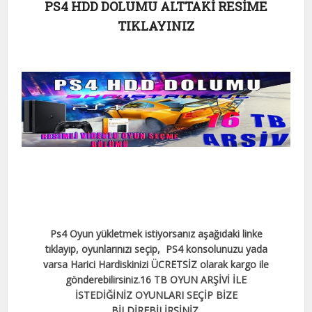
PS4 HDD DOLUMU ALTTAKİ RESİME
TIKLAYINIZ
Ps4 Oyun yükletmek istiyorsanız aşağıdaki linke
tıklayıp, oyunlarınızı seçip, PS4 konsolunuzu yada
varsa Harici Hardiskinizi ÜCRETSİZ olarak kargo ile
gönderebilirsiniz.
16 TB OYUN ARŞİVİ İLE
İSTEDİĞİNİZ OYUNLARI SEÇİP BİZE
BİLDİREBİLİRSİNİZ.