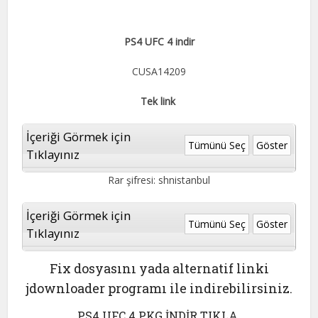
PS4 UFC 4 indir
CUSA14209
Tek link
İçeriği Görmek için
Tümünü Seç
Göster
Tıklayınız
Rar şifresi: shnistanbul
İçeriği Görmek için
Tümünü Seç
Göster
Tıklayınız
Fix dosyasını yada alternatif linki
jdownloader programı ile indirebilirsiniz.
PS4 UFC 4
PKG İNDİR TIKLA