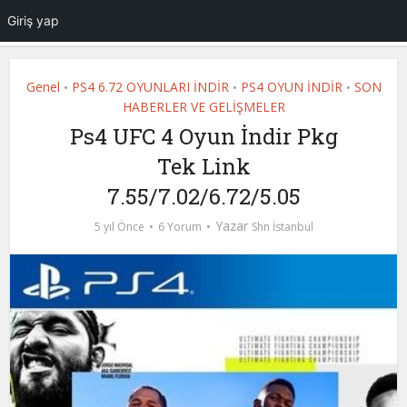
Giriş yap
Genel
PS4 6.72 OYUNLARI İNDİR
PS4 OYUN İNDİR
SON
•
•
•
HABERLER VE GELİŞMELER
Ps4 UFC 4 Oyun İndir Pkg
Tek Link
7.55/7.02/6.72/5.05
Yazar
5 yıl Önce
6 Yorum
Shn İstanbul