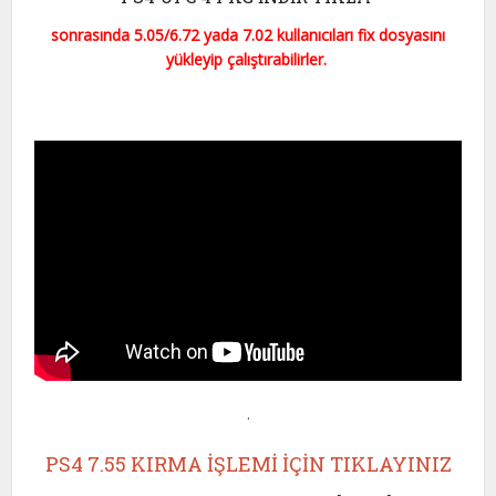
sonrasında 5.05/6.72 yada 7.02 kullanıcıları fix dosyasını
yükleyip çalıştırabilirler.
.
PS4 7.55 KIRMA İŞLEMİ İÇİN TIKLAYINIZ