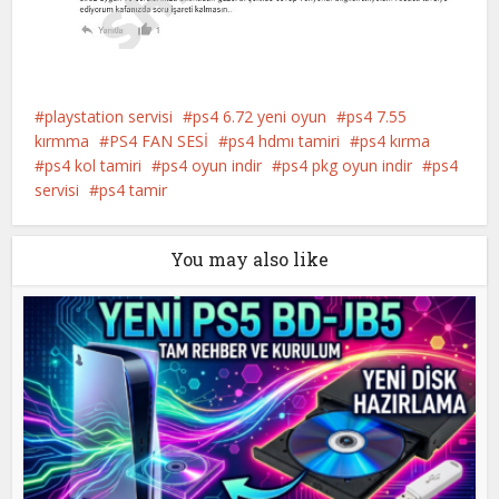
playstation servisi
ps4 6.72 yeni oyun
ps4 7.55
kırmma
PS4 FAN SESİ
ps4 hdmı tamiri
ps4 kırma
ps4 kol tamiri
ps4 oyun indir
ps4 pkg oyun indir
ps4
servisi
ps4 tamir
You may also like