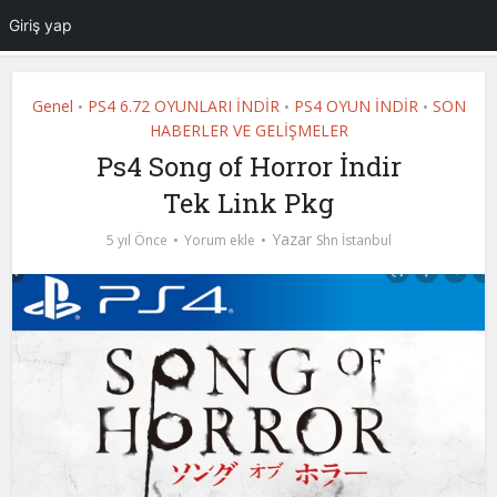
Giriş yap
Genel
PS4 6.72 OYUNLARI İNDİR
PS4 OYUN İNDİR
SON
•
•
•
HABERLER VE GELİŞMELER
Ps4 Song of Horror İndir
Tek Link Pkg
Yazar
5 yıl Önce
Yorum ekle
Shn İstanbul