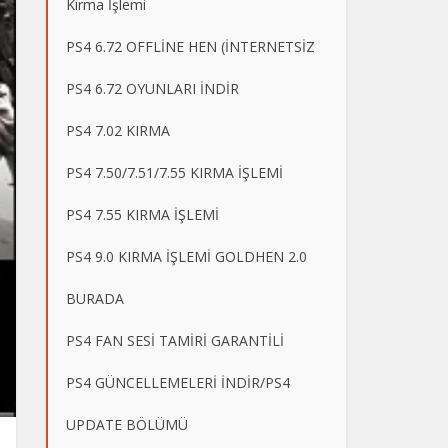
Kırma İşlemi
PS4 6.72 OFFLİNE HEN (İNTERNETSİZ
PS4 6.72 OYUNLARI İNDİR
PS4 7.02 KIRMA
PS4 7.50/7.51/7.55 KIRMA İŞLEMİ
PS4 7.55 KIRMA İŞLEMİ
PS4 9.0 KIRMA İŞLEMİ GOLDHEN 2.0
BURADA
PS4 FAN SESİ TAMİRİ GARANTİLİ
PS4 GÜNCELLEMELERİ İNDİR/PS4
UPDATE BÖLÜMÜ