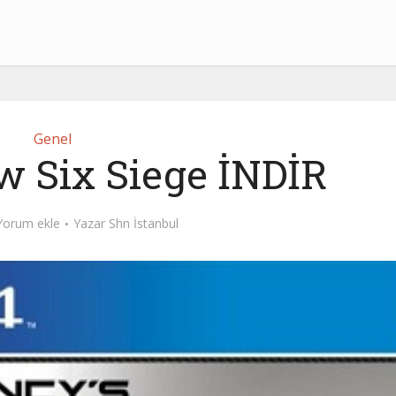
Genel
w Six Siege İNDİR
Yorum ekle
Yazar
Shn İstanbul