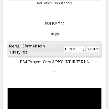
Rar şifresi: shnistanbul
PS4 FW 7.55
36 gb
İçeriği Görmek için
Tümünü Seç
Göster
Tıklayınız
PS4 Project Cars 3
PKG İNDİR TIKLA
.