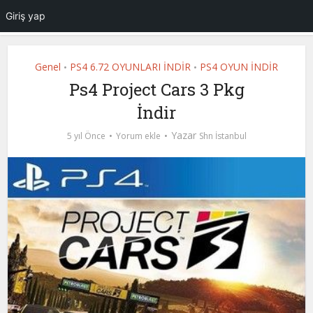
Giriş yap
Genel
PS4 6.72 OYUNLARI İNDİR
PS4 OYUN İNDİR
•
•
Ps4 Project Cars 3 Pkg
İndir
Yazar
5 yıl Önce
Yorum ekle
Shn İstanbul