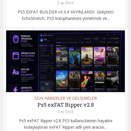
2 ay Önce
PS5 EXFAT BUILDER v3.3.4 YAYINLANDI Geliştirici
EchoStretch, PS5 kütüphanesini yönetmek ve...
SON HABERLER VE GELİŞMELER
Ps5 exFAT Ripper v2.8
2 ay Önce
Ps5 exFAT Ripper v2.8 PS5 kullanıcılarının hayatını
kolaylaştıran exFAT Ripper adlı yeni aracını...