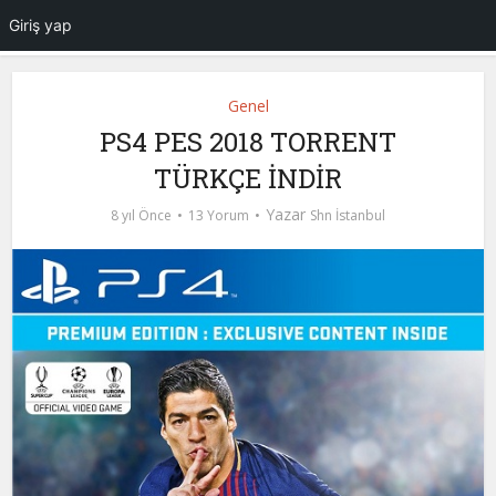
Giriş yap
Genel
PS4 PES 2018 TORRENT
TÜRKÇE İNDİR
Yazar
8 yıl Önce
13 Yorum
Shn İstanbul