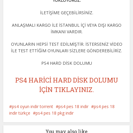
YÜKLÜYORUZ.
İLETİŞİME GEÇEBİLİRSİNİZ.
ANLAŞMALI KARGO İLE İSTANBUL İÇİ VEYA DIŞI KARGO
İMKANI VARDIR.
OYUNLARIN HEPSİ TEST EDİLMİŞTİR. İSTERSENİZ VİDEO
İLE TEST ETTİĞİM OYUNLARI SİZLERE GÖNDEREBİLİRİZ.
PS4 HARD DİSK DOLUMU
PS4 HARİCİ HARD DİSK DOLUMU
İÇİN TIKLAYINIZ.
ps4 oyun indir torrent
ps4 pes 18 indir
ps4 pes 18
indir türkçe
ps4 pes 18 pkg indir
You may also like