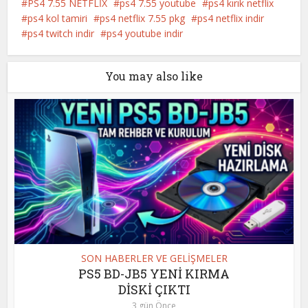
PS4 7.55 NETFLİX
ps4 7.55 youtube
ps4 kırık netflix
ps4 kol tamiri
ps4 netflix 7.55 pkg
ps4 netflix indir
ps4 twitch indir
ps4 youtube indir
You may also like
SON HABERLER VE GELİŞMELER
PS5 BD-JB5 YENİ KIRMA
DİSKİ ÇIKTI
3 gün Önce