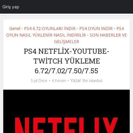
Giriş yap
Genel
PS4 6.72 OYUNLARI İNDİR
PS4 OYUN İNDİR
PS4
•
•
•
OYUN NASIL YÜKLENİR-NASIL İNDİRİLİR
SON HABERLER VE
•
GELİŞMELER
PS4 NETFLİX-YOUTUBE-
TWİTCH YÜKLEME
6.72/7.02/7.50/7.55
Yazar
5 yıl Önce
4 Yorum
Shn İstanbul