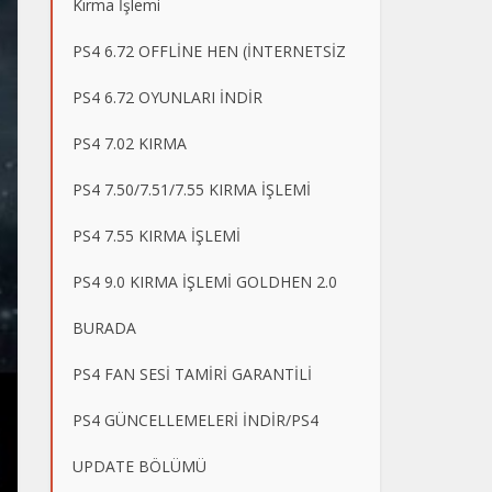
Kırma İşlemi
PS4 6.72 OFFLİNE HEN (İNTERNETSİZ
PS4 6.72 OYUNLARI İNDİR
PS4 7.02 KIRMA
PS4 7.50/7.51/7.55 KIRMA İŞLEMİ
PS4 7.55 KIRMA İŞLEMİ
PS4 9.0 KIRMA İŞLEMİ GOLDHEN 2.0
BURADA
PS4 FAN SESİ TAMİRİ GARANTİLİ
PS4 GÜNCELLEMELERİ İNDİR/PS4
UPDATE BÖLÜMÜ