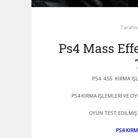
Tarafın
Ps4 Mass Eff
PS4 4.55 KIRMA İ
PS4 KIRMA İŞLEMLERİ VE OY
OYUN TEST EDİLMİŞ
PS4 KIRM