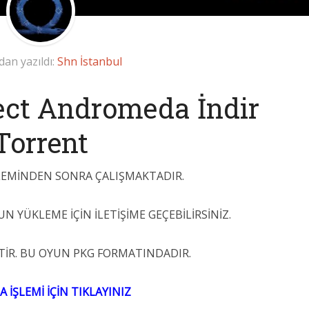
dan yazıldı:
Shn İstanbul
ect Andromeda İndir
Torrent
ŞLEMİNDEN SONRA ÇALIŞMAKTADIR.
UN YÜKLEME İÇİN İLETİŞİME GEÇEBİLİRSİNİZ.
TİR. BU OYUN PKG FORMATINDADIR.
A İŞLEMİ İÇİN TIKLAYINIZ