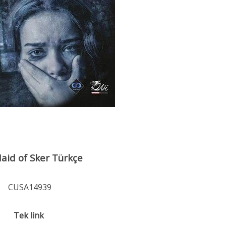
aid of Sker Türkçe
CUSA14939
Tek link