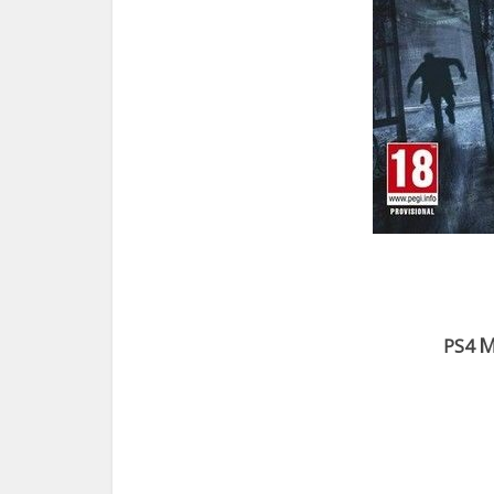
M
PS4