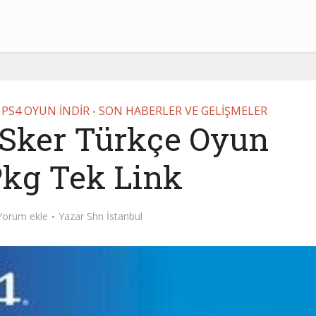
PS4 OYUN İNDİR
SON HABERLER VE GELİŞMELER
•
 Sker Türkçe Oyun
Pkg Tek Link
Yorum ekle
Yazar
Shn İstanbul