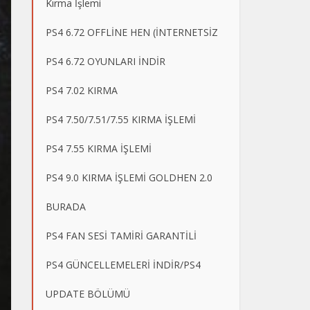
Kırma İşlemi
PS4 6.72 OFFLİNE HEN (İNTERNETSİZ
PS4 6.72 OYUNLARI İNDİR
PS4 7.02 KIRMA
PS4 7.50/7.51/7.55 KIRMA İŞLEMİ
PS4 7.55 KIRMA İŞLEMİ
PS4 9.0 KIRMA İŞLEMİ GOLDHEN 2.0
BURADA
PS4 FAN SESİ TAMİRİ GARANTİLİ
PS4 GÜNCELLEMELERİ İNDİR/PS4
UPDATE BÖLÜMÜ