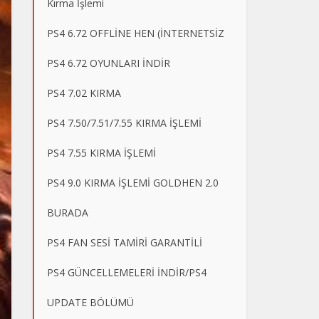
Kırma İşlemi
PS4 6.72 OFFLİNE HEN (İNTERNETSİZ
PS4 6.72 OYUNLARI İNDİR
PS4 7.02 KIRMA
PS4 7.50/7.51/7.55 KIRMA İŞLEMİ
PS4 7.55 KIRMA İŞLEMİ
PS4 9.0 KIRMA İŞLEMİ GOLDHEN 2.0
BURADA
PS4 FAN SESİ TAMİRİ GARANTİLİ
PS4 GÜNCELLEMELERİ İNDİR/PS4
UPDATE BÖLÜMÜ