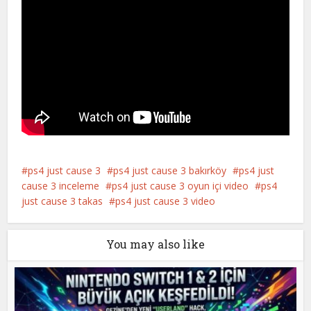
ps4 just cause 3
ps4 just cause 3 bakırköy
ps4 just
cause 3 inceleme
ps4 just cause 3 oyun içi video
ps4
just cause 3 takas
ps4 just cause 3 video
You may also like