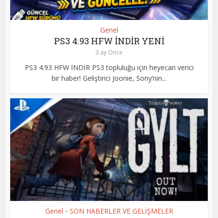
Genel
PS3 4.93 HFW İNDİR YENİ
3 ay Önce
PS3 4.93 HFW İNDİR PS3 topluluğu için heyecan verici
bir haber! Geliştirici Joonie, Sony’nin...
Genel
SON HABERLER VE GELİŞMELER
•