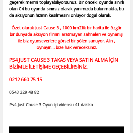
geçerek mermi toplayabiliyorsunuz. Bir önceki oyunda sınırlı
olan C4 bu oyunda sınırsız olarak yanımızda bulunmakta, bu
da aksiyonun hızının kesilmesini önlüyor doğal olarak.
Özet olarak Just Cause 3 , 1000 km2’lik bir harita ile özgür
bir dünyada aksiyon filmini aratmayan sahneleri ve oynanışı
ile biz oyunseverlere görsel bir şölen sunuyor. Alın ,
oynayın… bize hak vereceksiniz.
PS4 JUST CAUSE 3 TAKAS VEYA SATIN ALMA İÇİN
BİZİMLE İLETİŞİME GEÇEBİLİRSİNİZ.
0212 660 75 15
0543 329 48 82
Ps4 Just Cause 3 Oyun içi videosu 41 dakika