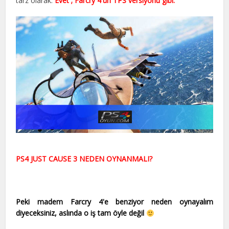
tarz olarak.
Evet ; Farcry 4'ün TPS versiyonu gibi.
PS4 JUST CAUSE 3 NEDEN OYNANMALI?
Peki madem Farcry 4'e benziyor neden oynayalım
diyeceksiniz, aslında o iş tam öyle değil