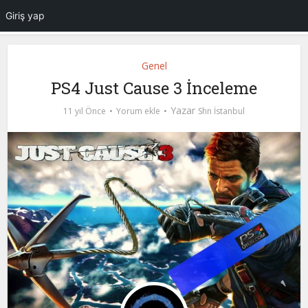
Giriş yap
Genel
PS4 Just Cause 3 İnceleme
Yazar
11 yıl Önce
Yorum ekle
Shn İstanbul