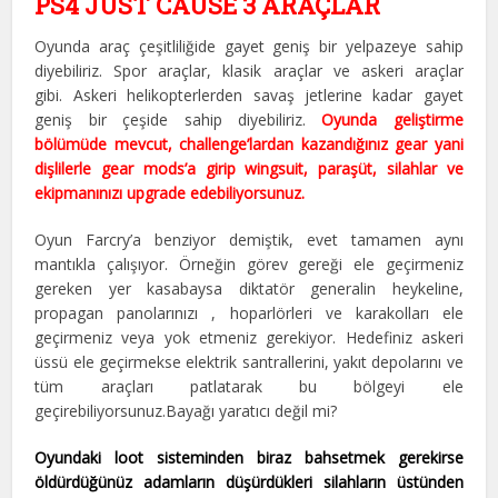
PS4 JUST CAUSE 3 ARAÇLAR
Oyunda araç çeşitliliğide gayet geniş bir yelpazeye sahip
diyebiliriz. Spor araçlar, klasik araçlar ve askeri araçlar
gibi. Askeri helikopterlerden savaş jetlerine kadar gayet
geniş bir çeşide sahip diyebiliriz.
Oyunda geliştirme
bölümüde mevcut, challenge’lardan kazandığınız gear yani
dişlilerle gear mods’a girip wingsuit, paraşüt, silahlar ve
ekipmanınızı upgrade edebiliyorsunuz.
Oyun Farcry’a benziyor demiştik, evet tamamen aynı
mantıkla çalışıyor. Örneğin görev gereği ele geçirmeniz
gereken yer kasabaysa diktatör generalin heykeline,
propagan panolarınızı , hoparlörleri ve karakolları ele
geçirmeniz veya yok etmeniz gerekiyor. Hedefiniz askeri
üssü ele geçirmekse elektrik santrallerini, yakıt depolarını ve
tüm araçları patlatarak bu bölgeyi ele
geçirebiliyorsunuz.Bayağı yaratıcı değil mi?
Oyundaki loot sisteminden biraz bahsetmek gerekirse
öldürdüğünüz adamların düşürdükleri silahların üstünden