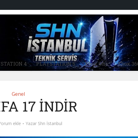
STATION 4
PLAYSTATİON 5
Xbox One
Xbox 36
Genel
IFA 17 İNDİR
Yorum ekle
Yazar
Shn İstanbul