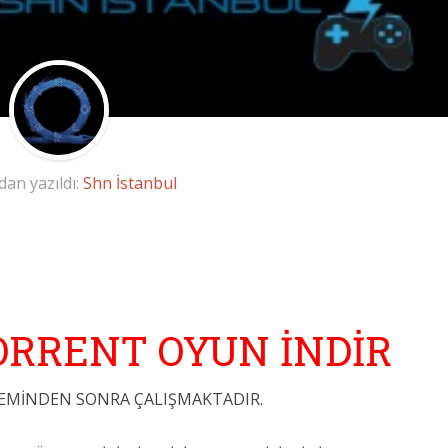
dan yazıldı:
Shn İstanbul
TORRENT OYUN İNDİR
ŞLEMİNDEN SONRA ÇALIŞMAKTADIR.