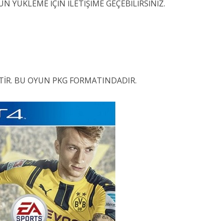
UN YÜKLEME İÇİN İLETİŞİME GEÇEBİLİRSİNİZ.
TİR. BU OYUN PKG FORMATINDADIR.