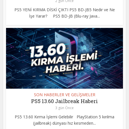
2 gün Önce
PS5 YENİ KIRMA DİSKİ ÇIKTI PS5 BD-JB5 Nedir ve Ne
İşe Yarar? PS5 BD-JB (Blu-ray Java...
SON HABERLER VE GELİŞMELER
PS5 13.60 Jailbreak Haberi
3 gün Önce
PS5 13.60 Kırma İşlemi Gelebilir PlayStation 5 kırılma
(jailbreak) dünyası hız kesmeden...