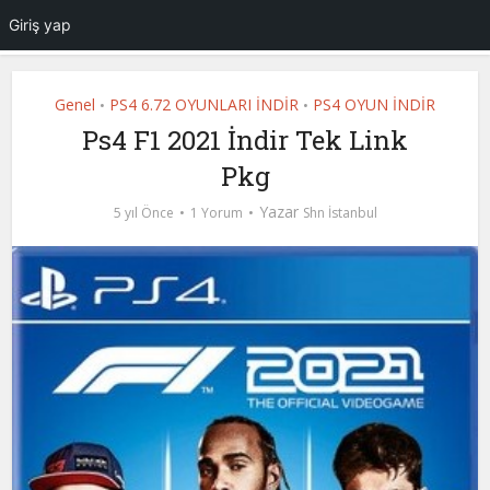
Giriş yap
Genel
PS4 6.72 OYUNLARI İNDİR
PS4 OYUN İNDİR
•
•
Ps4 F1 2021 İndir Tek Link
Pkg
Yazar
5 yıl Önce
1 Yorum
Shn İstanbul