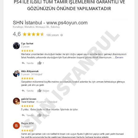
PS4 İLE İLGİLİ TÜM TAMİR İŞLEMLERİNİ GARANTİLİ VE
GÖZÜNÜZÜN ÖNÜNDE YAPILMAKTADIR