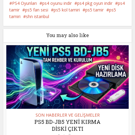
PS4 Oyunları
ps4 oyunu indir
ps4 pkg oyun indir
ps4
tamir
ps5 fan sesi
ps5 kol tamiri
ps5 tamir
ps5
tamiri
shn istanbul
You may also like
SON HABERLER VE GELİŞMELER
PS5 BD-JB5 YENİ KIRMA
DİSKİ ÇIKTI