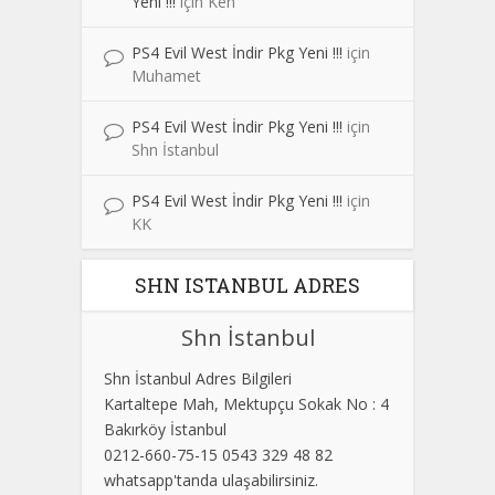
Yeni !!!
için
Ken
PS4 Evil West İndir Pkg Yeni !!!
için
Muhamet
PS4 Evil West İndir Pkg Yeni !!!
için
Shn İstanbul
PS4 Evil West İndir Pkg Yeni !!!
için
KK
SHN ISTANBUL ADRES
Shn İstanbul
Shn İstanbul Adres Bilgileri
Kartaltepe Mah, Mektupçu Sokak No : 4
Bakırköy İstanbul
0212-660-75-15 0543 329 48 82
whatsapp'tanda ulaşabilirsiniz.