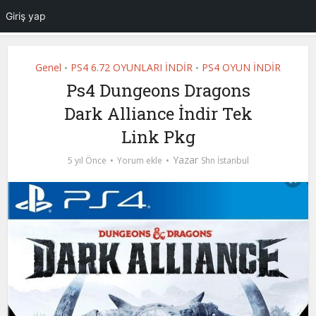
Giriş yap
Genel
PS4 6.72 OYUNLARI İNDİR
PS4 OYUN İNDİR
•
•
Ps4 Dungeons Dragons
Dark Alliance İndir Tek
Link Pkg
Yazar
5 yıl Önce
Yorum ekle
Shn İstanbul