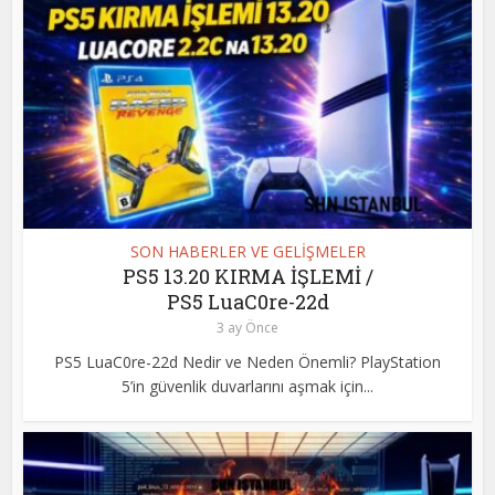
SON HABERLER VE GELİŞMELER
PS5 13.20 KIRMA İŞLEMİ /
PS5 LuaC0re-22d
3 ay Önce
PS5 LuaC0re-22d Nedir ve Neden Önemli? PlayStation
5’in güvenlik duvarlarını aşmak için...