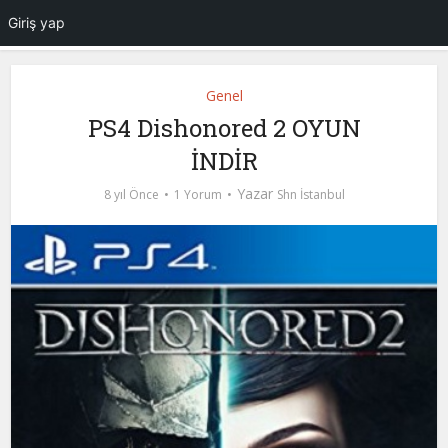
Giriş yap
Genel
PS4 Dishonored 2 OYUN
İNDİR
Yazar
8 yıl Önce
1 Yorum
Shn İstanbul