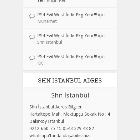
Yeni !!!
için
Ken
PS4 Evil West İndir Pkg Yeni !!!
için
Muhamet
PS4 Evil West İndir Pkg Yeni !!!
için
Shn İstanbul
PS4 Evil West İndir Pkg Yeni !!!
için
KK
SHN ISTANBUL ADRES
Shn İstanbul
Shn İstanbul Adres Bilgileri
Kartaltepe Mah, Mektupçu Sokak No : 4
Bakırköy İstanbul
0212-660-75-15 0543 329 48 82
whatsapp'tanda ulaşabilirsiniz.