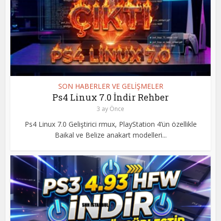
SON HABERLER VE GELİŞMELER
Ps4 Linux 7.0 İndir Rehber
3 ay Önce
Ps4 Linux 7.0 Geliştirici rmux, PlayStation 4’ün özellikle
Baikal ve Belize anakart modelleri...