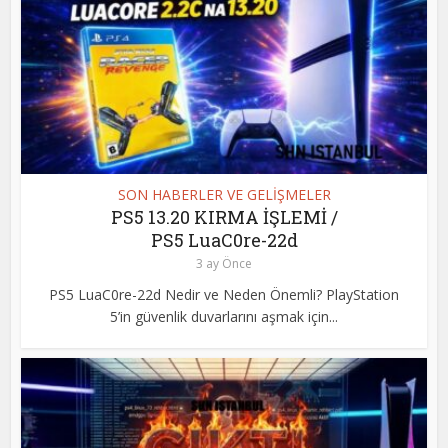
SON HABERLER VE GELİŞMELER
PS5 13.20 KIRMA İŞLEMİ /
PS5 LuaC0re-22d
3 ay Önce
PS5 LuaC0re-22d Nedir ve Neden Önemli? PlayStation
5’in güvenlik duvarlarını aşmak için...