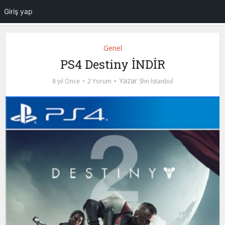
Giriş yap
Genel
PS4 Destiny İNDİR
Yazar
8 yıl Önce
2 Yorum
Shn İstanbul