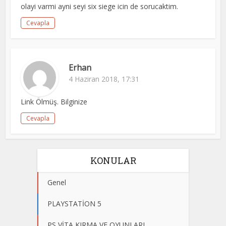
olayi varmi ayni seyi six siege icin de sorucaktim.
Cevapla
Erhan
4 Haziran 2018, 17:31
Link Ölmüş. Bilginize
Cevapla
KONULAR
Genel
PLAYSTATİON 5
PS VİTA KIRMA VE OYUNLARI