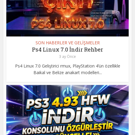
SON HABERLER VE GELİŞMELER
Ps4 Linux 7.0 İndir Rehber
3 ay Önce
Ps4 Linux 7.0 Geliştirici rmux, PlayStation 4’ün özellikle
Baikal ve Belize anakart modelleri...