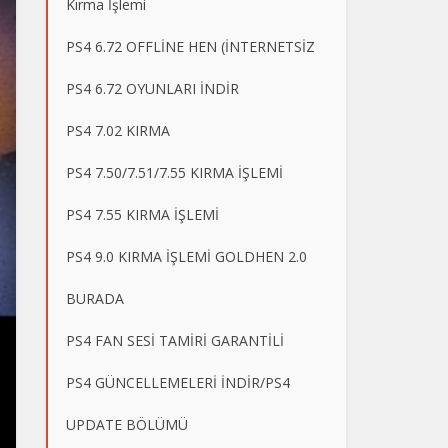
Kırma İşlemi
PS4 6.72 OFFLİNE HEN (İNTERNETSİZ
PS4 6.72 OYUNLARI İNDİR
PS4 7.02 KIRMA
PS4 7.50/7.51/7.55 KIRMA İŞLEMİ
PS4 7.55 KIRMA İŞLEMİ
PS4 9.0 KIRMA İŞLEMİ GOLDHEN 2.0
BURADA
PS4 FAN SESİ TAMİRİ GARANTİLİ
PS4 GÜNCELLEMELERİ İNDİR/PS4
UPDATE BÖLÜMÜ