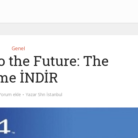
Genel
o the Future: The
me İNDİR
Yorum ekle
Yazar
Shn İstanbul