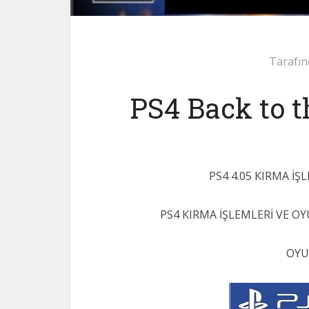
Tarafın
PS4 Back to t
PS4 4.05 KIRMA İ
PS4 KIRMA İŞLEMLERİ VE OY
OYU