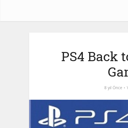
PS4 Back t
Ga
8 yıl Önce