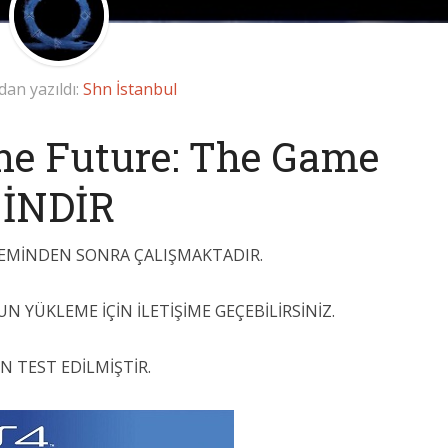
dan yazıldı:
Shn İstanbul
he Future: The Game
İNDİR
ŞLEMİNDEN SONRA ÇALIŞMAKTADIR.
UN YÜKLEME İÇİN İLETİŞİME GEÇEBİLİRSİNİZ.
N TEST EDİLMİŞTİR.