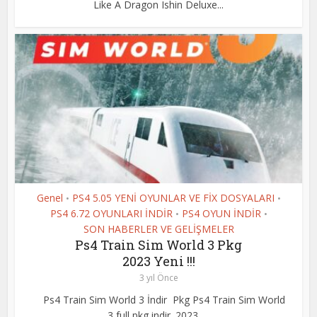
Like A Dragon Ishin Deluxe...
Genel
PS4 5.05 YENİ OYUNLAR VE FİX DOSYALARI
•
•
PS4 6.72 OYUNLARI İNDİR
PS4 OYUN İNDİR
•
•
SON HABERLER VE GELİŞMELER
Ps4 Train Sim World 3 Pkg
2023 Yeni !!!
3 yıl Önce
Ps4 Train Sim World 3 İndir Pkg Ps4 Train Sim World
3 full pkg indir. 2023 ...