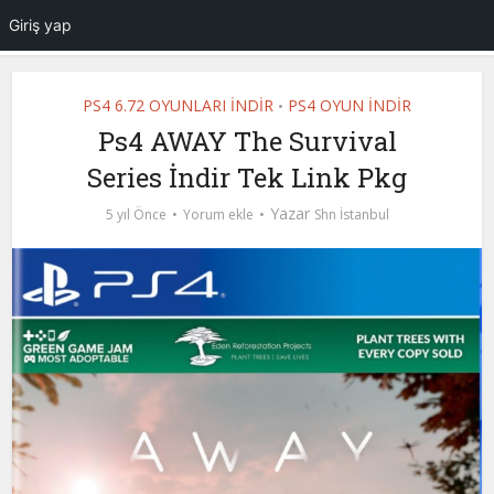
Giriş yap
PS4 6.72 OYUNLARI İNDİR
PS4 OYUN İNDİR
•
Ps4 AWAY The Survival
Series İndir Tek Link Pkg
Yazar
5 yıl Önce
Yorum ekle
Shn İstanbul