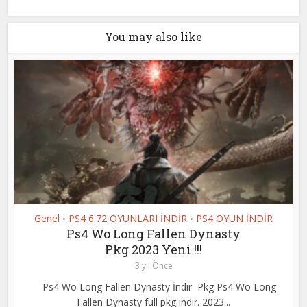
You may also like
Genel
PS4 6.72 OYUNLARI İNDİR
PS4 OYUN İNDİR
•
•
Ps4 Wo Long Fallen Dynasty
Pkg 2023 Yeni !!!
3 yıl Önce
Ps4 Wo Long Fallen Dynasty İndir Pkg Ps4 Wo Long
Fallen Dynasty full pkg indir. 2023...