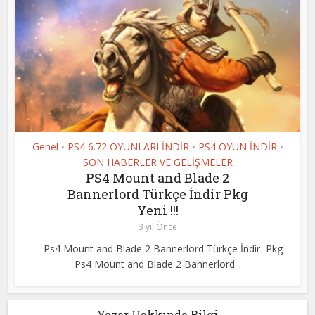
Genel
PS4 6.72 OYUNLARI İNDİR
PS4 OYUN İNDİR
•
•
•
SON HABERLER VE GELİŞMELER
PS4 Mount and Blade 2
Bannerlord Türkçe İndir Pkg
Yeni !!!
3 yıl Önce
Ps4 Mount and Blade 2 Bannerlord Türkçe İndir Pkg
Ps4 Mount and Blade 2 Bannerlord...
Yazar Hakkında Bilgi