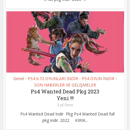
Genel
PS4 6.72 OYUNLARI İNDİR
PS4 OYUN İNDİR
•
•
•
SON HABERLER VE GELİŞMELER
Ps4 Wanted Dead Pkg 2023
Yeni !!!
3 yıl Önce
Ps4 Wanted Dead İndir Pkg Ps4 Wanted Dead full
pkg indir. 2022 KIRIK...