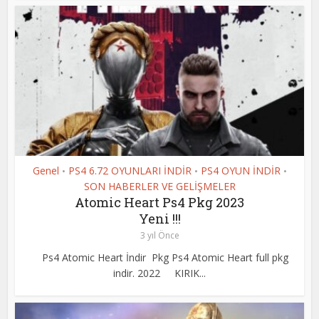
Genel
PS4 6.72 OYUNLARI İNDİR
PS4 OYUN İNDİR
•
•
•
SON HABERLER VE GELİŞMELER
Atomic Heart Ps4 Pkg 2023
Yeni !!!
3 yıl Önce
Ps4 Atomic Heart İndir Pkg Ps4 Atomic Heart full pkg
indir. 2022 KIRIK...