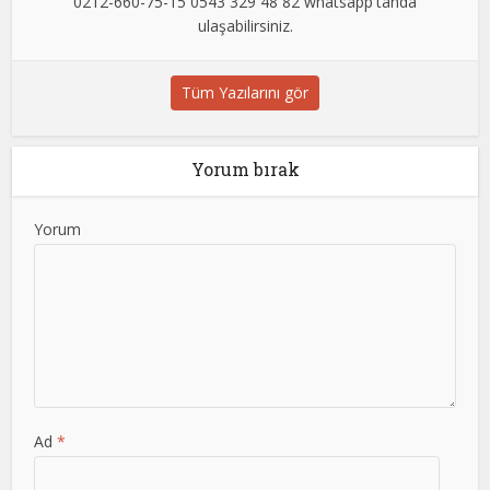
0212-660-75-15 0543 329 48 82 whatsapp'tanda
ulaşabilirsiniz.
Tüm Yazılarını gör
Yorum bırak
Yorum
Ad
*