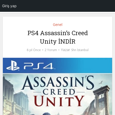
Giriş yap
Genel
PS4 Assassin’s Creed
Unity İNDİR
Yazar
8 yıl Önce
2 Yorum
Shn İstanbul