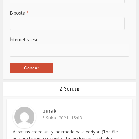
E-posta
*
İnternet sitesi
2 Yorum
burak
5 Şubat 2021, 15:03
Assasıns creed unıty indirmede hata veriyor. (The file
you are trying to download is no longer available)