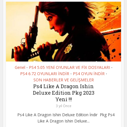
Genel
PS4 5.05 YENİ OYUNLAR VE FİX DOSYALARI
•
•
PS4 6.72 OYUNLARI İNDİR
PS4 OYUN İNDİR
•
•
SON HABERLER VE GELİŞMELER
Ps4 Like A Dragon Ishin
Deluxe Edition Pkg 2023
Yeni !!!
3 yıl Önce
Ps4 Like A Dragon Ishin Deluxe Edition İndir Pkg Ps4
Like A Dragon Ishin Deluxe...