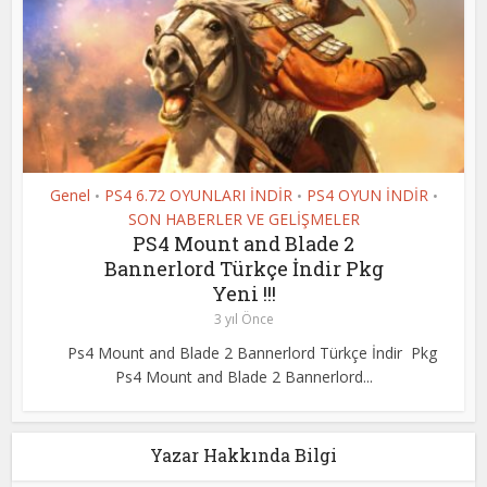
Genel
PS4 6.72 OYUNLARI İNDİR
PS4 OYUN İNDİR
•
•
•
SON HABERLER VE GELİŞMELER
PS4 Mount and Blade 2
Bannerlord Türkçe İndir Pkg
Yeni !!!
3 yıl Önce
Ps4 Mount and Blade 2 Bannerlord Türkçe İndir Pkg
Ps4 Mount and Blade 2 Bannerlord...
Yazar Hakkında Bilgi