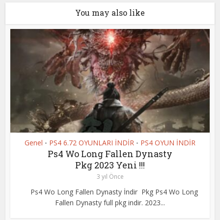
You may also like
Genel
PS4 6.72 OYUNLARI İNDİR
PS4 OYUN İNDİR
•
•
Ps4 Wo Long Fallen Dynasty
Pkg 2023 Yeni !!!
3 yıl Önce
Ps4 Wo Long Fallen Dynasty İndir Pkg Ps4 Wo Long
Fallen Dynasty full pkg indir. 2023...