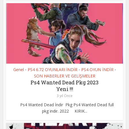
Genel
PS4 6.72 OYUNLARI İNDİR
PS4 OYUN İNDİR
•
•
•
SON HABERLER VE GELİŞMELER
Ps4 Wanted Dead Pkg 2023
Yeni !!!
3 yıl Önce
Ps4 Wanted Dead İndir Pkg Ps4 Wanted Dead full
pkg indir. 2022 KIRIK...