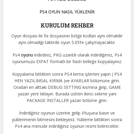
PS4 OYUN NASIL YÜKLENİR
KURULUM REHBER
Oyun dosyası ile fix dosyasının bölge kodları aynı olmalıdır
aynı olmadığı taktirde oyun 5.05’te çalışmayacaktır.
Ps4
oyunu
indirdiniz, PKG uzantılı olarak indirdiğimiz, Ps4
oyunumuzu EXFAT formatlı bir flash belleğe kopyalayınız.
Kopyalama bittikten sonra PS4 kırma işlemini yapın ( PS4
HEN YAZILIMSAL KIRMA )ve AYARLAR bölümüne girin.
Oradan en alttaki DEBUG SETTİNG kısmına girip, GAME
yazan yere tıklayın. Burada üstten ikinci sekme yani
PACKAGE İNSTALLER yazan bölüme girin.
İndirdiğiniz oyunun üzerine gelip X’tuşuna basın ve
yüklenmenin bitmesini bekleyiniz. Yükleme bittikten sonra
Ps4 ana menüde indirdiğiniz oyunun resmi belirecektir.