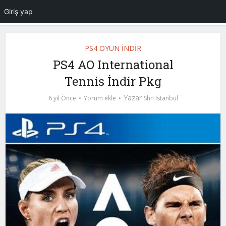
Giriş yap
PS4 OYUN İNDİR
PS4 AO International
Tennis İndir Pkg
Yazar
6 yıl Önce
Yorum ekle
Shn İstanbul