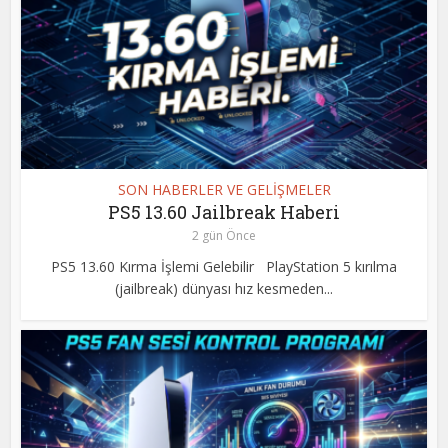
SON HABERLER VE GELİŞMELER
PS5 13.60 Jailbreak Haberi
2 gün Önce
PS5 13.60 Kırma İşlemi Gelebilir PlayStation 5 kırılma
(jailbreak) dünyası hız kesmeden...