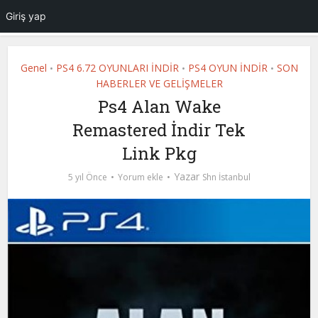
Giriş yap
Genel
PS4 6.72 OYUNLARI İNDİR
PS4 OYUN İNDİR
SON
•
•
•
HABERLER VE GELİŞMELER
Ps4 Alan Wake
Remastered İndir Tek
Link Pkg
Yazar
5 yıl Önce
Yorum ekle
Shn İstanbul