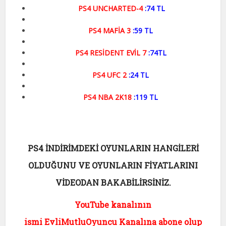
PS4 UNCHARTED-4
:74 TL
PS4 MAFİA 3
:59 TL
PS4 RESİDENT EVİL 7
:74TL
PS4 UFC 2
:24 TL
PS4 NBA 2K18
:119 TL
PS4 İNDİRİMDEKİ OYUNLARIN HANGİLERİ
OLDUĞUNU VE OYUNLARIN FİYATLARINI
VİDEODAN BAKABİLİRSİNİZ.
YouTube kanalının
ismi EvliMutluOyuncu Kanalına abone olup