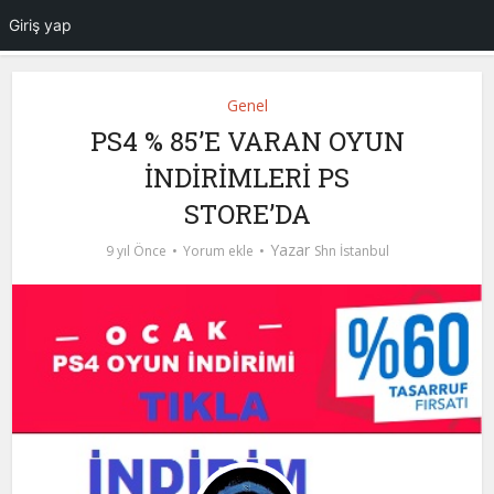
Giriş yap
Genel
PS4 % 85’E VARAN OYUN
İNDİRİMLERİ PS
STORE’DA
Yazar
9 yıl Önce
Yorum ekle
Shn İstanbul