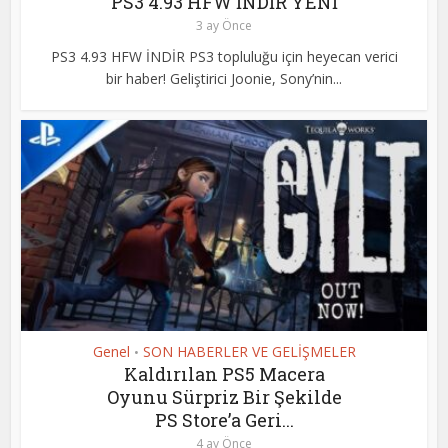
PS3 4.93 HFW İNDİR YENİ
3 ay Önce
PS3 4.93 HFW İNDİR PS3 topluluğu için heyecan verici
bir haber! Geliştirici Joonie, Sony’nin...
Genel
SON HABERLER VE GELİŞMELER
•
Kaldırılan PS5 Macera
Oyunu Sürpriz Bir Şekilde
PS Store’a Geri...
4 ay Önce