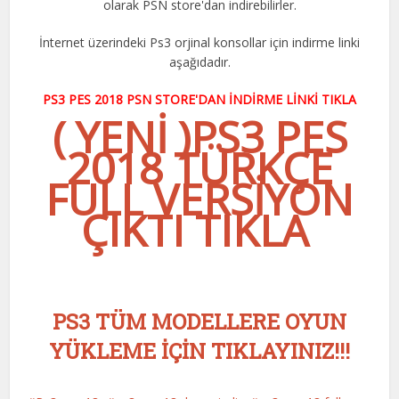
olarak PSN store'dan indirebilirler.
İnternet üzerindeki Ps3 orjinal konsollar için indirme linki
aşağıdadır.
PS3 PES 2018 PSN STORE'DAN İNDİRME LİNKİ TIKLA
( YENİ )PS3 PES
2018 TÜRKÇE
FULL VERSİYON
ÇIKTI TIKLA
PS3 TÜM MODELLERE OYUN
YÜKLEME İÇİN TIKLAYINIZ!!!