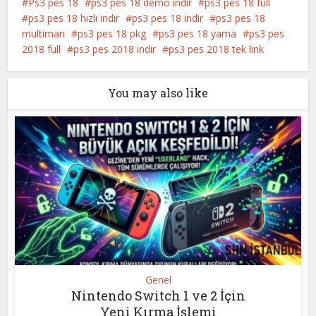
Ps3 pes 18
ps3 pes 18 demo indir
ps3 pes 18 full
ps3 pes 18 hızlı indir
ps3 pes 18 indir
ps3 pes 18
multiman
ps3 pes 18 pkg
ps3 pes 18 yama
ps3 pes
2018 full
ps3 pes 2018 indir
ps3 pes 2018 tek link
You may also like
Genel
Nintendo Switch 1 ve 2 İçin
Yeni Kırma İşlemi