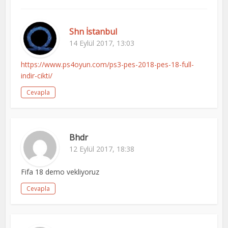
Shn İstanbul
14 Eylül 2017, 13:03
https://www.ps4oyun.com/ps3-pes-2018-pes-18-full-
indir-cikti/
Cevapla
Bhdr
12 Eylül 2017, 18:38
Fifa 18 demo vekliyoruz
Cevapla