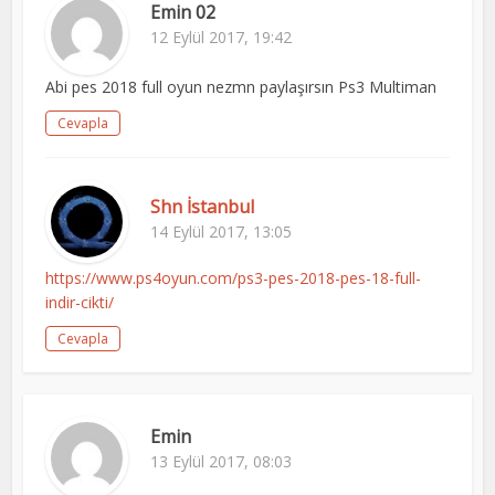
Emin 02
12 Eylül 2017, 19:42
Abi pes 2018 full oyun nezmn paylaşırsın Ps3 Multiman
Cevapla
Shn İstanbul
14 Eylül 2017, 13:05
https://www.ps4oyun.com/ps3-pes-2018-pes-18-full-
indir-cikti/
Cevapla
Emin
13 Eylül 2017, 08:03