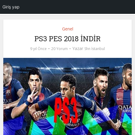
Giriş yap
Genel
PS3 PES 2018 İNDİR
Yazar
9 yıl Önce
20 Yorum
Shn İstanbul