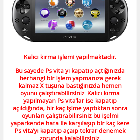
Kalıcı kırma işlemi yapılmaktadır.
Bu sayede Ps vita yı kapatıp açtığınızda
herhangi bir işlem yapmanıza gerek
kalmaz X tuşuna bastığınızda hemen
oyunu çalıştırabilirsiniz. Kalıcı kırma
yapılmayan Ps vita’lar ise kapatıp
açıldığında, bir kaç işlme yaptıktan sonra
oyunları çalıştırabilirsiniz bu işelmi
yaparkende hata ile karşılaşıp bir kaç kere
Ps vita’yı kapatıp açaıp tekrar denemek
zorunda kalabilirsiniz.