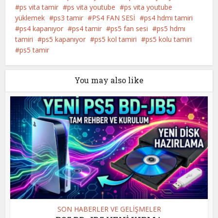
ps vita tamir
ps vita youtube
ps vita youtube
yüklemek
ps3 tamir
PS4 FAN SESİ
ps4 hdmı tamiri
ps4 kapanıyor
ps4 tamir
ps5 fan sesi
ps5 hdmı
tamiri
ps5 kapanıyor
ps5 kol tamiri
ps5 kolu tamiri
ps5 tamir
You may also like
SON HABERLER VE GELİŞMELER