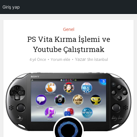
Giriş yap
Genel
PS Vita Kırma İşlemi ve
Youtube Çalıştırmak
Yazar
4 yıl Önce
Yorum ekle
Shn İstanbul