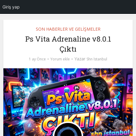
Giriş yap
SON HABERLER VE GELİŞMELER
Ps Vita Adrenaline v8.0.1
Çıktı
Yazar
1 ay Önce
Yorum ekle
Shn İstanbul