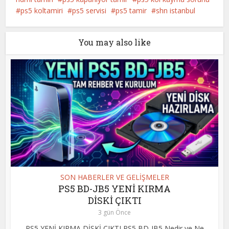
ps5 koltamiri
ps5 servisi
ps5 tamir
shn istanbul
You may also like
SON HABERLER VE GELİŞMELER
PS5 BD-JB5 YENİ KIRMA
DİSKİ ÇIKTI
3 gün Önce
PS5 YENİ KIRMA DİSKİ ÇIKTI PS5 BD-JB5 Nedir ve Ne