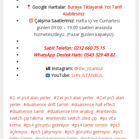
Google Haritalar:
Buraya Tıklayarak Yol Tarifi
Alabilirsiniz
Çalışma Saatlerimiz:
Hafta içi ve Cumartesi
günleri 09:00 – 19:00 saatleri arasında
hizmetinizdeyiz. (Pazar günleri kapalıyız).
Sabit Telefon: 0212 660 75 15
WhatsApp Destek Hattı: 0543 329 48 82
Instagram:
@shn_istanbul
YouTube:
SHN İSTANBUL
2. el ps4 alan yerler
2.el ps3 alan yerler
2.el ps5 alan
yerler
dualsense drift tamiri
dualsense hall effect
dualsense tamir
dualsense tmr analog
nintendo
switch çip takma
nintendo switch oled çip
ps vita
kırma
ps4 görüntü gelmiyor
ps4 tamir servisi
ps5
açılmıyor
ps5 çalışmıyor
ps5 görüntü gelmiyor
ps5
hdmı tamiri
ps5 kapanıyor tamir
ps5 kol kayma sorunu