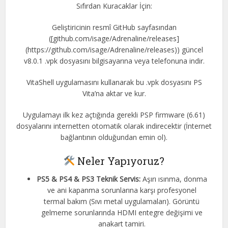
Sıfırdan Kuracaklar İçin:
Geliştiricinin resmî GitHub sayfasından
([github.com/isage/Adrenaline/releases]
(https://github.com/isage/Adrenaline/releases)) güncel
v8.0.1 .vpk dosyasını bilgisayarına veya telefonuna indir.
VitaShell uygulamasını kullanarak bu .vpk dosyasını PS
Vita’na aktar ve kur.
Uygulamayı ilk kez açtığında gerekli PSP firmware (6.61)
dosyalarını internetten otomatik olarak indirecektir (İnternet
bağlantının olduğundan emin ol).
Neler Yapıyoruz?
PS5 & PS4 & PS3 Teknik Servis:
Aşırı ısınma, donma
ve ani kapanma sorunlarına karşı profesyonel
termal bakım (Sıvı metal uygulamaları). Görüntü
gelmeme sorunlarında HDMI entegre değişimi ve
anakart tamiri.