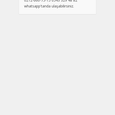
0212-660-75-15 0543 329 48 82
whatsapp'tanda ulaşabilirsiniz.