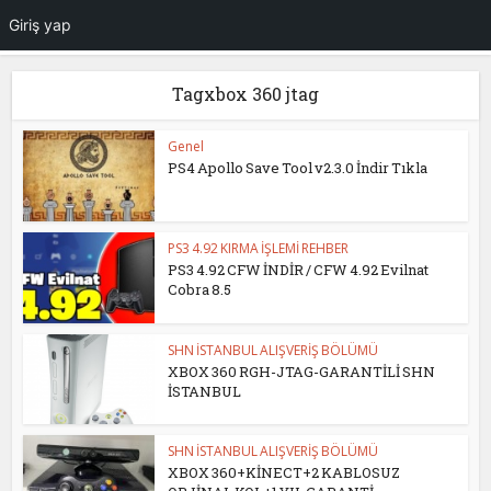
Giriş yap
Tagxbox 360 jtag
Genel
PS4 Apollo Save Tool v2.3.0 İndir Tıkla
PS3 4.92 KIRMA İŞLEMİ REHBER
PS3 4.92 CFW İNDİR / CFW 4.92 Evilnat
Cobra 8.5
SHN İSTANBUL ALIŞVERİŞ BÖLÜMÜ
XBOX 360 RGH-JTAG-GARANTİLİ SHN
İSTANBUL
SHN İSTANBUL ALIŞVERİŞ BÖLÜMÜ
XBOX 360+KİNECT+2 KABLOSUZ