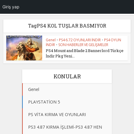
Giriş yap
TagPS4 KOL TUŞLAR BASMIYOR
Genel
•
PS4 6.72 OYUNLARI İNDİR
•
PS4 OYUN
İNDİR
•
SON HABERLER VE GELİŞMELER
PS4 Mount and Blade 2 Bannerlord Türkçe
İndir Pkg Yeni...
KONULAR
Genel
PLAYSTATİON 5
PS VİTA KIRMA VE OYUNLARI
PS3 4.87 KIRMA İŞLEMİ-PS3 4.87 HEN