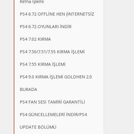
Kırma İşlemi
PS4 6.72 OFFLİNE HEN (İNTERNETSİZ
PS4 6.72 OYUNLARI İNDİR
PS4 7.02 KIRMA
PS4 7.50/7.51/7.55 KIRMA İŞLEMİ
PS4 7.55 KIRMA İŞLEMİ
PS4 9.0 KIRMA İŞLEMİ GOLDHEN 2.0
BURADA
PS4 FAN SESİ TAMİRİ GARANTİLİ
PS4 GÜNCELLEMELERİ İNDİR/PS4
UPDATE BÖLÜMÜ