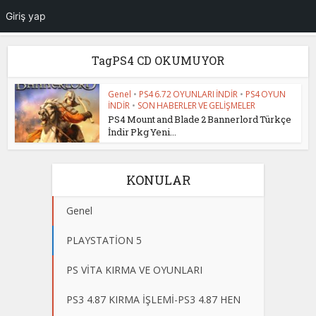
Giriş yap
TagPS4 CD OKUMUYOR
Genel
•
PS4 6.72 OYUNLARI İNDİR
•
PS4 OYUN
İNDİR
•
SON HABERLER VE GELİŞMELER
PS4 Mount and Blade 2 Bannerlord Türkçe
İndir Pkg Yeni...
KONULAR
Genel
PLAYSTATİON 5
PS VİTA KIRMA VE OYUNLARI
PS3 4.87 KIRMA İŞLEMİ-PS3 4.87 HEN